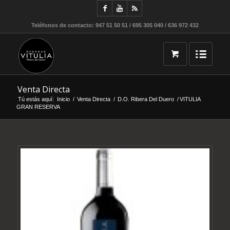
Teléfonos de contacto: 947 51 50 51 / 695 305 040 / 636 972 432
Venta Directa
Tú estás aquí:
Inicio
/
Venta Directa
/
D.O. Ribera Del Duero
/
VITULIA
GRAN RESERVA